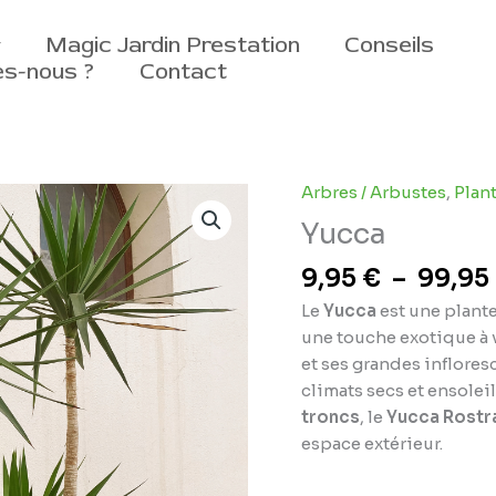
Magic Jardin Prestation
Conseils
s-nous ?
Contact
Arbres / Arbustes
,
Plan
Yucca
9,95
€
–
99,95
Le
Yucca
est une plante
une touche exotique à v
et ses grandes inflores
climats secs et ensoleil
troncs
, le
Yucca Rostr
espace extérieur.