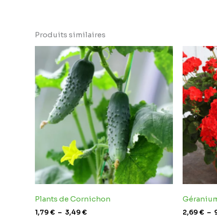
Produits similaires
Plage
de
prix :
1,79 €
à
3,49 €
Plants de Cornichon
Géraniu
1,79
€
–
3,49
€
2,69
€
–