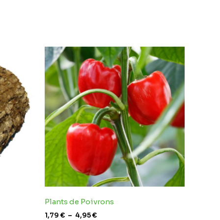
Plage
de
prix :
1,79 €
à
4,95 €
Plants de Poivrons
1,79
€
–
4,95
€