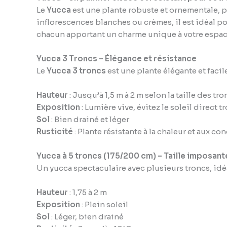
Le
Yucca
est une plante robuste et ornementale, p
inflorescences blanches ou crèmes, il est idéal pour
chacun apportant un charme unique à votre espace
Yucca 3 Troncs – Élégance et résistance
Le
Yucca 3 troncs
est une plante élégante et facil
Hauteur
: Jusqu’à 1,5 m à 2 m selon la taille des tr
Exposition
: Lumière vive, évitez le soleil direct 
Sol
: Bien drainé et léger
Rusticité
: Plante résistante à la chaleur et aux c
Yucca à 5 troncs (175/200 cm) – Taille imposant
Un yucca spectaculaire avec plusieurs troncs, idéa
Hauteur
: 1,75 à 2 m
Exposition
: Plein soleil
Sol
: Léger, bien drainé