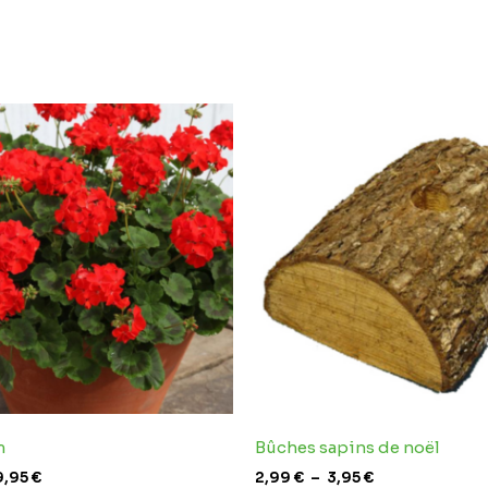
Plage
Plage
de
de
prix :
prix :
2,69 €
2,99 €
à
à
9,95 €
3,95 €
m
Bûches sapins de noël
9,95
€
2,99
€
–
3,95
€