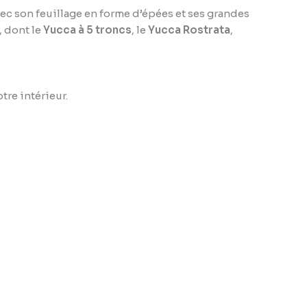
vec son feuillage en forme d’épées et ses grandes
, dont le
Yucca à 5 troncs
, le
Yucca Rostrata
,
tre intérieur.