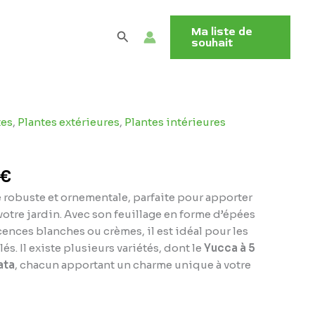
Ma liste de
Rechercher
souhait
Plage
tes
,
Plantes extérieures
,
Plantes intérieures
de
prix :
9,95 €
€
à
 robuste et ornementale, parfaite pour apporter
99,95 €
otre jardin. Avec son feuillage en forme d’épées
cences blanches ou crèmes, il est idéal pour les
lés. Il existe plusieurs variétés, dont le
Yucca à 5
ata
, chacun apportant un charme unique à votre