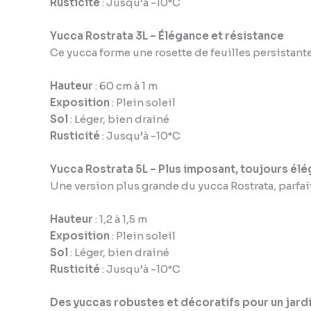
Rusticité
: Jusqu’à -10°C
Yucca Rostrata 3L – Élégance et résistance
Ce yucca forme une rosette de feuilles persistantes
Hauteur
: 60 cm à 1 m
Exposition
: Plein soleil
Sol
: Léger, bien drainé
Rusticité
: Jusqu’à -10°C
Yucca Rostrata 5L – Plus imposant, toujours élé
Une version plus grande du yucca Rostrata, parfaite 
Hauteur
: 1,2 à 1,5 m
Exposition
: Plein soleil
Sol
: Léger, bien drainé
Rusticité
: Jusqu’à -10°C
Des yuccas robustes et décoratifs pour un jardin