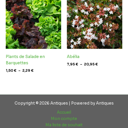
prix :
prix :
1,50 €
7,95 €
à
à
2,29 €
20,95 €
Plants de Salade en
Abélia
Barquettes
7,95
€
–
20,95
€
1,50
€
–
2,29
€
Copyright © 2026 Antiques | Powered by Antiques
Accueil
Mon compte
Ma liste de souhait