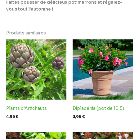
Faites pousser de délicieux potimarrons et régalez-
vous tout l’automne !
Produits similaires
Plants d’Artichauts
Dipladénia (pot de 10,5)
4,95
€
3,95
€
Plage
Plage
de
de