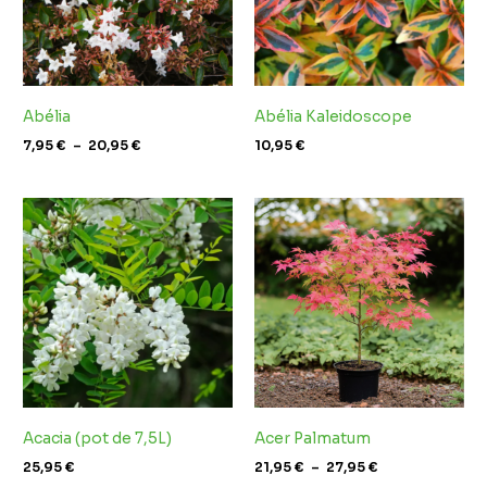
Abélia
Abélia Kaleidoscope
7,95
€
–
20,95
€
10,95
€
Plage
de
prix :
21,95 €
à
27,95 €
Acacia (pot de 7,5L)
Acer Palmatum
25,95
€
21,95
€
–
27,95
€