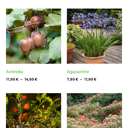
Plage
Plage
de
de
prix :
prix :
11,95 €
7,95 €
à
à
14,95 €
11,95 €
Actinidia
Agapanthe
11,95
€
–
14,95
€
7,95
€
–
11,95
€