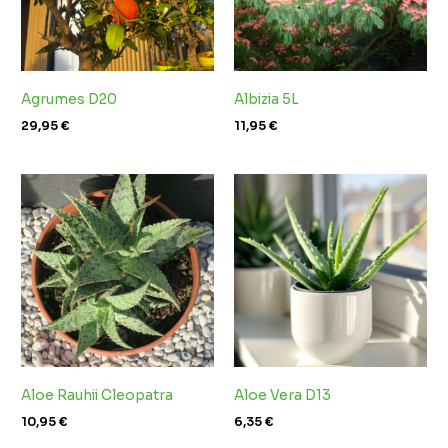
Agrumes D20
Albizia 5L
29,95
€
11,95
€
Aloe Rauhii Cleopatra
Aloe Vera D13
10,95
€
6,35
€