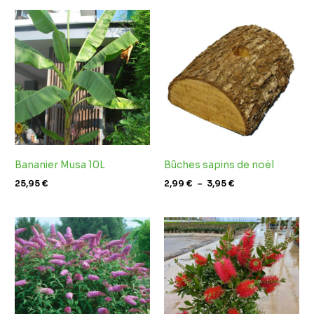
Plage
de
prix :
2,99 €
à
3,95 €
Bananier Musa 10L
Bûches sapins de noël
25,95
€
2,99
€
–
3,95
€
Plage
de
prix :
11,95 €
à
49,95 €