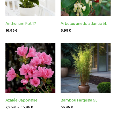
Anthurium Pot 17
Arbutus unedo atlantic 3L
16,95
€
8,95
€
Plage
de
prix :
7,95 €
à
16,95 €
Azalée Japonaise
Bambou Fargesia 5L
7,95
€
–
16,95
€
33,95
€