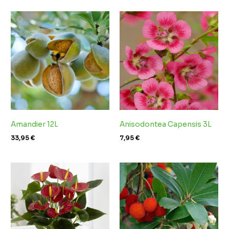
Amandier 12L
Anisodontea Capensis 3L
33,95
€
7,95
€