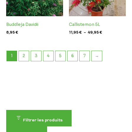
Buddleja Davidii
Callistemon 5L
8,95
€
11,95
€
–
49,95
€
1
2
3
4
5
6
7
→
Filtrer les produits