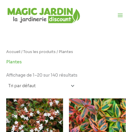
Aller
D
au
i
contenu
s
p
o
n
i
Accueil
/
Tous les produits
/ Plantes
b
Plantes
i
l
Affichage de 1–20 sur 140 résultats
i
t
é
Plage
de
prix :
7,95 €
à
20,95 €