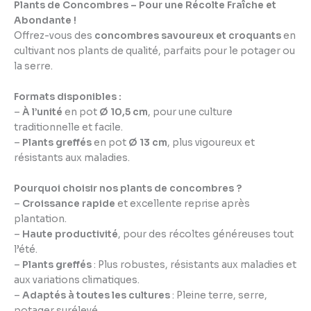
Plants de Concombres – Pour une Récolte Fraîche et
Abondante !
Offrez-vous des
concombres savoureux et croquants
en
cultivant nos plants de qualité, parfaits pour le potager ou
la serre.
Formats disponibles :
–
À l’unité
en pot
Ø 10,5 cm
, pour une culture
traditionnelle et facile.
–
Plants greffés
en pot
Ø 13 cm
, plus vigoureux et
résistants aux maladies.
Pourquoi choisir nos plants de concombres ?
–
Croissance rapide
et excellente reprise après
plantation.
–
Haute productivité
, pour des récoltes généreuses tout
l’été.
–
Plants greffés
: Plus robustes, résistants aux maladies et
aux variations climatiques.
–
Adaptés à toutes les cultures
: Pleine terre, serre,
potager surélevé.