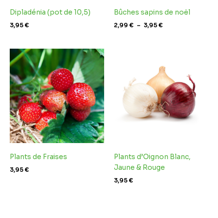
Dipladénia (pot de 10,5)
Bûches sapins de noël
3,95
€
2,99
€
–
3,95
€
Plants de Fraises
Plants d’Oignon Blanc,
Jaune & Rouge
3,95
€
3,95
€