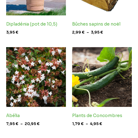
Dipladénia (pot de 10,5)
Bûches sapins de noël
3,95
€
2,99
€
–
3,95
€
Plage
Plage
de
de
prix :
prix :
7,95 €
1,79 €
à
à
20,95 €
4,95 €
Abélia
Plants de Concombres
7,95
€
–
20,95
€
1,79
€
–
4,95
€