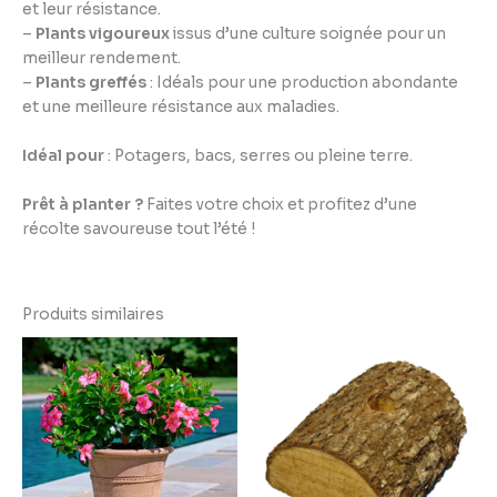
et leur résistance.
–
Plants vigoureux
issus d’une culture soignée pour un
meilleur rendement.
–
Plants greffés
: Idéals pour une production abondante
et une meilleure résistance aux maladies.
Idéal pour
: Potagers, bacs, serres ou pleine terre.
Prêt à planter ?
Faites votre choix et profitez d’une
récolte savoureuse tout l’été !
Produits similaires
Plage
de
prix :
2,99 €
à
3,95 €