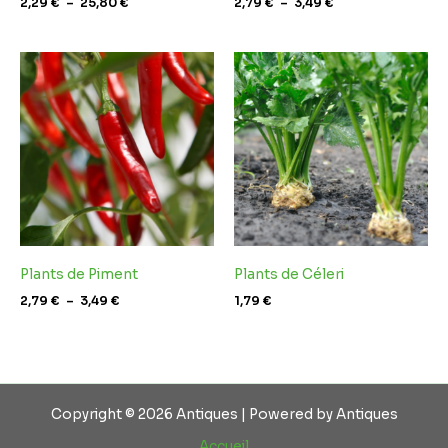
2,29
€
–
25,80
€
2,79
€
–
3,49
€
Plage
de
prix :
2,79 €
à
3,49 €
Plants de Piment
Plants de Céleri
2,79
€
–
3,49
€
1,79
€
Copyright © 2026 Antiques | Powered by Antiques
Accueil