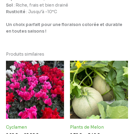
Sol
: Riche, frais et bien drainé
Rusticité
: Jusqu’à -10°C
Un choix parfait pour une floraison colorée et durable
en toutes saisons !
Produits similaires
Plage
Plage
de
de
prix :
prix :
2,29 €
2,79 €
à
à
25,80 €
3,49 €
Cyclamen
Plants de Melon