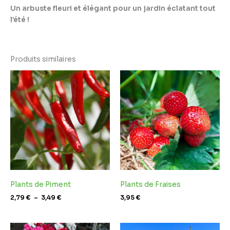
Un arbuste fleuri et élégant pour un jardin éclatant tout
l’été !
Produits similaires
Plage
de
prix :
2,79 €
à
3,49 €
Plants de Piment
Plants de Fraises
2,79
€
–
3,49
€
3,95
€
Plage
Plage