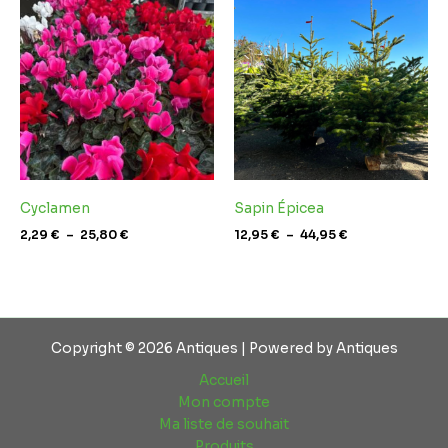
de
de
prix :
prix :
2,29 €
12,95 €
à
à
25,80 €
44,95 €
Cyclamen
Sapin Épicea
2,29
€
–
25,80
€
12,95
€
–
44,95
€
Copyright © 2026 Antiques | Powered by Antiques
Accueil
Mon compte
Ma liste de souhait
Produits