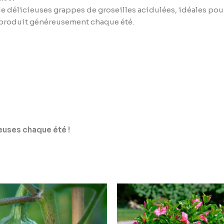
e délicieuses grappes de groseilles acidulées, idéales pour le
et produit généreusement chaque été.
uses chaque été !
Plage
de
prix :
1,79 €
à