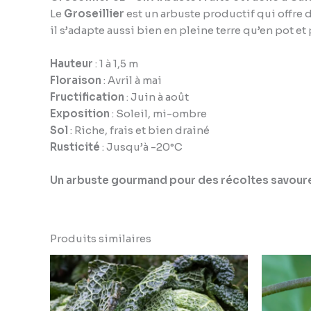
Le
Groseillier
est un arbuste productif qui offre d
il s’adapte aussi bien en pleine terre qu’en pot 
Hauteur
: 1 à 1,5 m
Floraison
: Avril à mai
Fructification
: Juin à août
Exposition
: Soleil, mi-ombre
Sol
: Riche, frais et bien drainé
Rusticité
: Jusqu’à -20°C
Un arbuste gourmand pour des récoltes savoure
Produits similaires
Plage
de
prix :
2,69 €
à