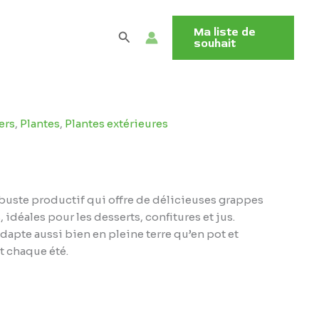
Ma liste de
Rechercher
souhait
ers
,
Plantes
,
Plantes extérieures
rbuste productif qui offre de délicieuses grappes
 idéales pour les desserts, confitures et jus.
s’adapte aussi bien en pleine terre qu’en pot et
 chaque été.