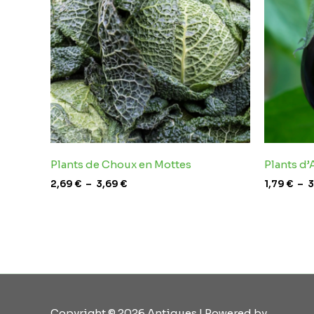
3,69 €
Plants de Choux en Mottes
Plants d
2,69
€
–
3,69
€
1,79
€
–
3
Copyright © 2026 Antiques | Powered by