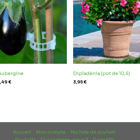
3,49 €
’Aubergine
Dipladénia (pot de 10,5)
,49
€
3,95
€
Accueil
Mon compte
Ma liste de souhait
Produits
Qui sommes-nous ?
Conseils