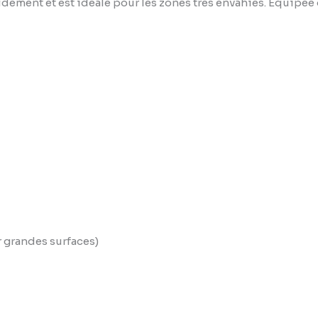
idement et est idéale pour les zones très envahies. Équipée
 grandes surfaces)