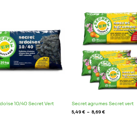
Plage
de
prix :
5,49 €
à
8,69 €
doise 10/40 Secret Vert
Secret agrumes Secret vert
5,49
€
–
8,69
€