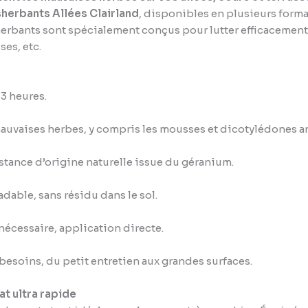
herbants Allées Clairland
, disponibles en plusieurs formats
ésherbants sont spécialement conçus pour lutter efficacement
ses, etc.
 3 heures.
mauvaises herbes, y compris les mousses et dicotylédones a
stance d’origine naturelle issue du géranium.
dable, sans résidu dans le sol.
nécessaire, application directe.
 besoins, du petit entretien aux grandes surfaces.
at ultra rapide