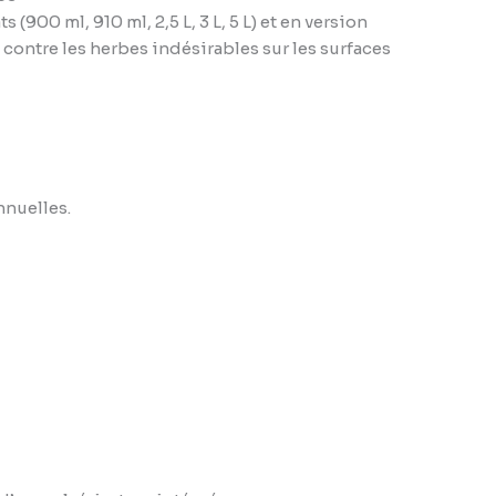
 (900 ml, 910 ml, 2,5 L, 3 L, 5 L) et en version
 contre les herbes indésirables sur les surfaces
nnuelles.