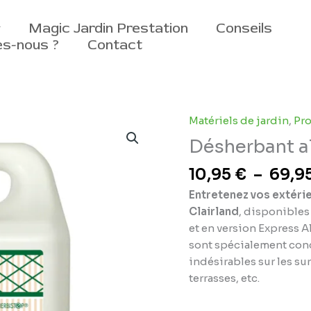
Magic Jardin Prestation
Conseils
s-nous ?
Contact
Matériels de jardin
,
Pro
Désherbant a
10,95
€
–
69,9
Entretenez vos extéri
Clairland
, disponibles 
et en version Express Al
sont spécialement conç
indésirables sur les sur
terrasses, etc.