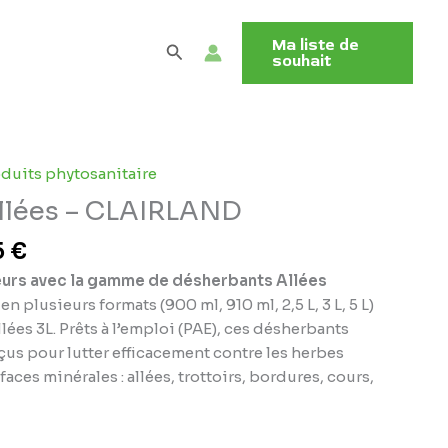
Ma liste de
Rechercher
souhait
Plage
duits phytosanitaire
de
llées – CLAIRLAND
prix :
10,95 €
5
€
à
eurs avec la gamme de désherbants Allées
69,95 €
en plusieurs formats (900 ml, 910 ml, 2,5 L, 3 L, 5 L)
lées 3L. Prêts à l’emploi (PAE), ces désherbants
us pour lutter efficacement contre les herbes
faces minérales : allées, trottoirs, bordures, cours,