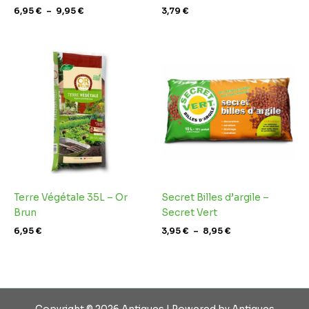
6,95
€
–
9,95
€
3,79
€
Plage
de
prix :
3,95 €
à
8,95 €
Terre Végétale 35L – Or
Secret Billes d’argile –
Brun
Secret Vert
6,95
€
3,95
€
–
8,95
€