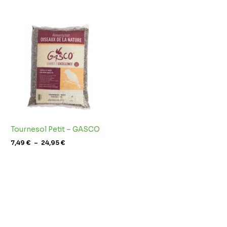
Plage
de
prix :
7,49 €
à
24,95 €
Tournesol Petit – GASCO
7,49
€
–
24,95
€