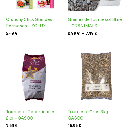
Crunchy Stick Grandes
Graines de Tournesol Strié
Perruches – ZOLUX
– GRANIMALS
2,49
€
2,99
€
–
7,49
€
Tournesol Décortiquées
Tournesol Gros 8kg –
2kg – GASCO
GASCO
7,59
€
15,95
€