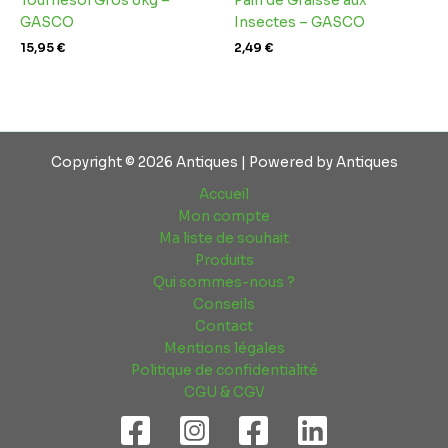
Tournesol Gros 8kg –
Pain de Graisse aux
GASCO
Insectes – GASCO
15,95
€
2,49
€
Copyright © 2026 Antiques | Powered by Antiques
Accueil
Mon compte
Ma liste de souhait
Produits
Qui sommes-nous ?
Conseils
Contact
Mentions légales
Politique de confidentialité
CGU & CGV