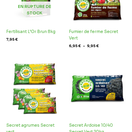
EN RUPTURE DE
STOCK
Fertilisant L’Or Brun 8kg
Fumier de ferme Secret
Vert
7,95
€
6,95
€
–
9,95
€
Plage
de
prix :
5,49 €
à
8,69 €
Secret agrumes Secret
Secret Ardoise 10/40
vert
Secret Vert 20kg