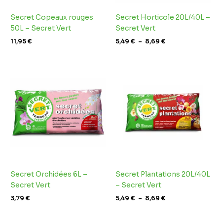
Secret Copeaux rouges
Secret Horticole 20L/40L –
50L – Secret Vert
Secret Vert
11,95
€
5,49
€
–
8,69
€
Plage
de
prix :
5,49 €
à
8,69 €
Secret Orchidées 6L –
Secret Plantations 20L/40L
Secret Vert
– Secret Vert
3,79
€
5,49
€
–
8,69
€