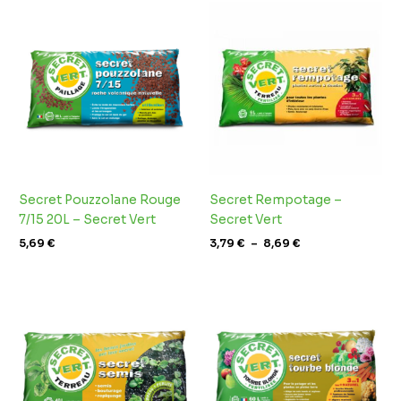
Plage
de
prix :
3,79 €
à
8,69 €
Secret Pouzzolane Rouge
Secret Rempotage –
7/15 20L – Secret Vert
Secret Vert
5,69
€
3,79
€
–
8,69
€
Plage
de
prix :
3,79 €
à
9,95 €