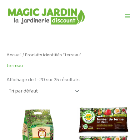
Aller
D
au
i
contenu
s
p
o
n
i
Accueil
/ Produits identifiés “terreau”
b
terreau
i
l
Affichage de 1–20 sur 25 résultats
i
t
é
Plage
de
prix :
6,95 €
à
9,95 €