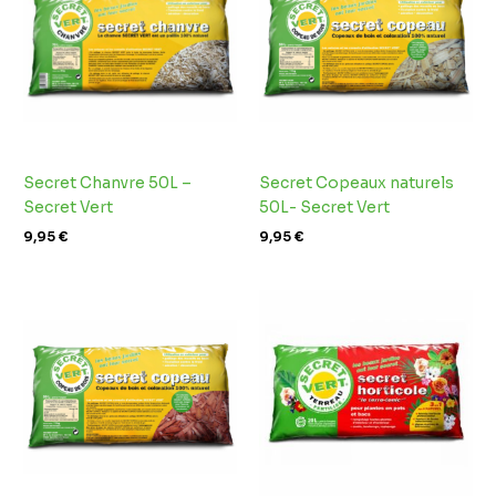
Secret Chanvre 50L –
Secret Copeaux naturels
Secret Vert
50L- Secret Vert
9,95
€
9,95
€
Plage
de
prix :
5,49 €
à
8,69 €