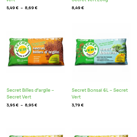
5,49
€
–
8,69
€
8,49
€
Plage
de
prix :
3,95 €
à
8,95 €
Secret Billes d’argile –
Secret Bonsaï 6L – Secret
Secret Vert
Vert
3,95
€
–
8,95
€
3,79
€