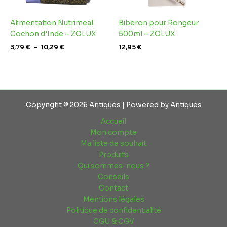
Alimentation Nutrimeal
Biberon pour Rongeur
Cochon d’Inde – ZOLUX
500ml – ZOLUX
3,79
€
–
10,29
€
12,95
€
Copyright © 2026 Antiques | Powered by Antiques
Accueil
Mon compte
Ma liste de souhait
Produits
Qui sommes-nous ?
Conseils
Contact
Mentions légales
Politique de confidentialité
CGU & CGV