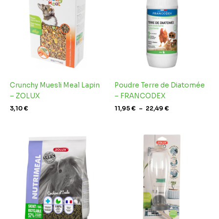
11,95 €
à
22,49 €
Crunchy Muesli Meal Lapin
Poudre Terre de Diatomée
– ZOLUX
– FRANCODEX
3,10
€
11,95
€
–
22,49
€
Plage
de
prix :
3,79 €
à
10,29 €