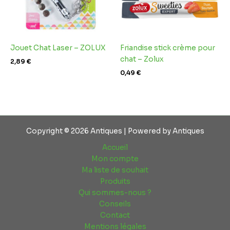
Jouet Chat Laser – ZOLUX
Friandise stick crème pour
chat – Zolux
2,89
€
0,49
€
Copyright © 2026 Antiques | Powered by Antiques
Accueil
Mon compte
Ma liste de souhait
Produits
Qui sommes-nous ?
Conseils
Contact
Mentions légales