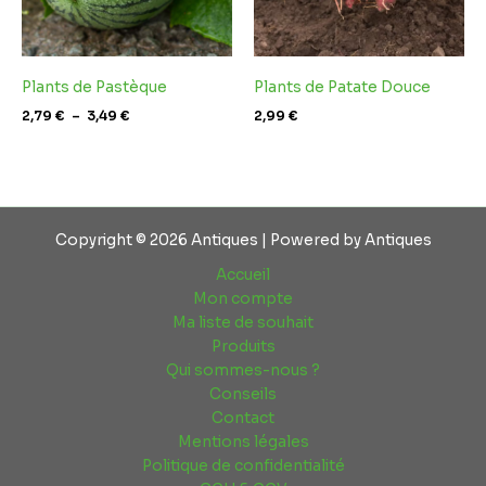
Plants de Pastèque
Plants de Patate Douce
2,79
€
–
3,49
€
2,99
€
Copyright © 2026 Antiques | Powered by Antiques
Accueil
Mon compte
Ma liste de souhait
Produits
Qui sommes-nous ?
Conseils
Contact
Mentions légales
Politique de confidentialité