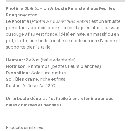
Photinia 3L & 5L – Un Arbuste Persistant aux Feuilles
Rougeoyantes
Le
Photinia
(
Photinia x fraseri ‘Red Robin’
) est un arbuste
persistant apprécié pour son feuillage éclatant, passant
du rouge vif au vert foncé. Idéal en haie, en massif ou en
pot, il offre une belle touche de couleur toute l’année et
supporte bien la taille.
Hauteur
: 2 à 3 m (taille adaptable)
Floraison
: Printemps (petites fleurs blanches)
Exposition
: Soleil, mi-ombre
Sol
: Bien drainé, riche et frais
Rusticité
: Jusqu’à -12°C
Un arbuste décoratif et facile à entretenir pour des
haies colorées et denses !
Produits similaires