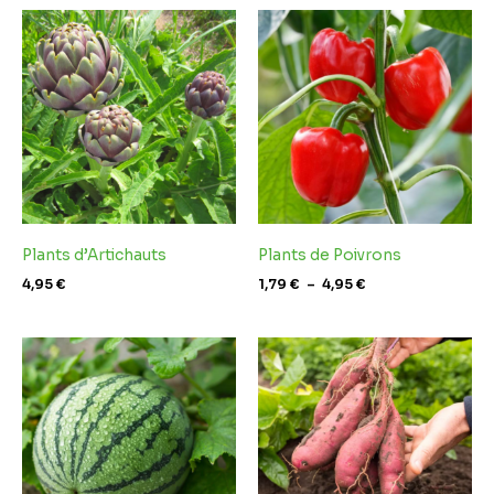
Plage
de
prix :
1,79 €
à
4,95 €
Plants d’Artichauts
Plants de Poivrons
4,95
€
1,79
€
–
4,95
€
Plage
de
prix :
2,79 €
à
3,49 €