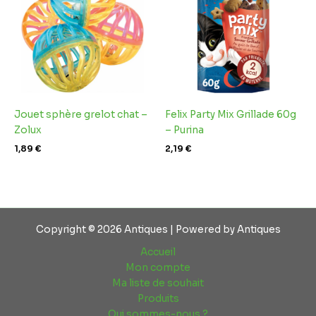
Jouet sphère grelot chat –
Felix Party Mix Grillade 60g
Zolux
– Purina
1,89
€
2,19
€
Copyright © 2026 Antiques | Powered by Antiques
Accueil
Mon compte
Ma liste de souhait
Produits
Qui sommes-nous ?