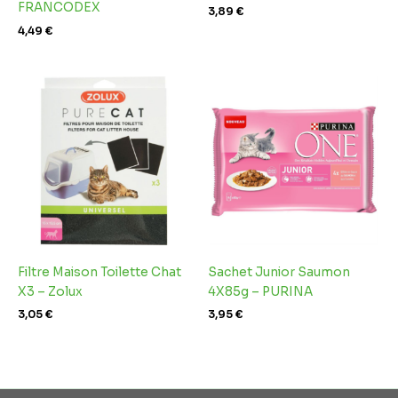
FRANCODEX
3,89
€
4,49
€
Filtre Maison Toilette Chat
Sachet Junior Saumon
X3 – Zolux
4X85g – PURINA
3,05
€
3,95
€