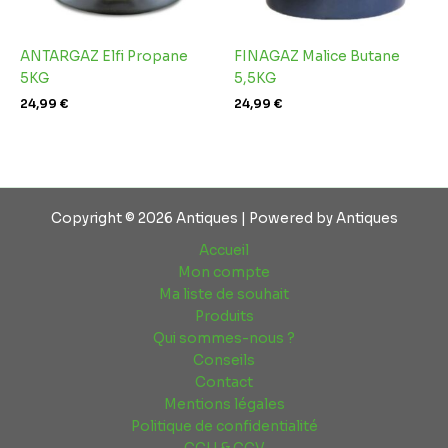
ANTARGAZ Elfi Propane
FINAGAZ Malice Butane
5KG
5,5KG
24,99
€
24,99
€
Copyright © 2026 Antiques | Powered by Antiques
Accueil
Mon compte
Ma liste de souhait
Produits
Qui sommes-nous ?
Conseils
Contact
Mentions légales
Politique de confidentialité