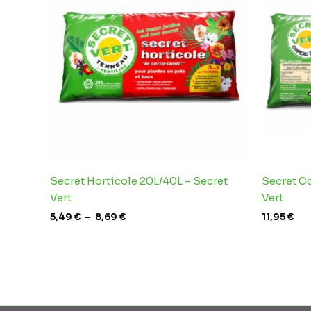
5,49 €
à
8,69 €
Secret Horticole 20L/40L – Secret
Secret C
Vert
Vert
5,49
€
–
8,69
€
11,95
€