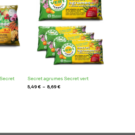
5,49 €
à
8,69 €
 Secret
Secret agrumes Secret vert
5,49
€
–
8,69
€