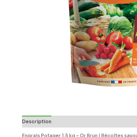
Description
Engrais Potager 1,5 kg – Or Brun | Récoltes savo