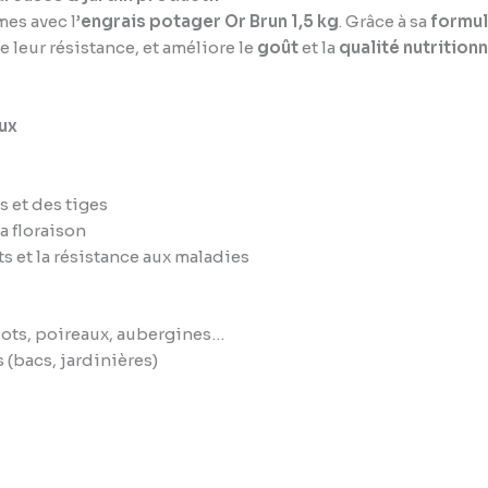
es avec l’
engrais potager Or Brun 1,5 kg
. Grâce à sa
formul
e leur résistance, et améliore le
goût
et la
qualité nutritionn
ux
s et des tiges
a floraison
ts et la résistance aux maladies
icots, poireaux, aubergines…
 (bacs, jardinières)