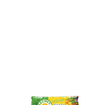
Plage
de
prix :