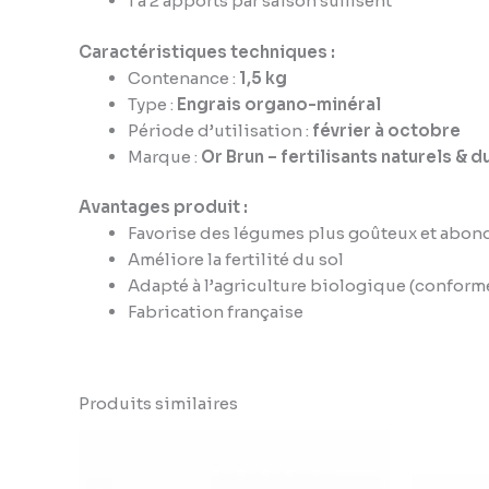
1 à 2 apports par saison suffisent
Caractéristiques techniques :
Contenance :
1,5 kg
Type :
Engrais organo-minéral
Période d’utilisation :
février à octobre
Marque :
Or Brun – fertilisants naturels & 
Avantages produit :
Favorise des légumes plus goûteux et abon
Améliore la fertilité du sol
Adapté à l’agriculture biologique (conform
Fabrication française
Produits similaires
Plage
de
prix :