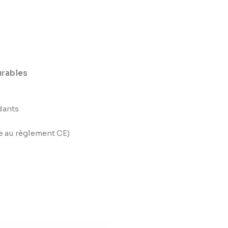
durables
dants
e au règlement CE)