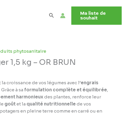
Ma liste de
Rechercher
souhait
duits phytosanitaire
er 1,5 kg – OR BRUN
la croissance de vos légumes avec l’
engrais
. Grâce à sa
formulation complète et équilibrée
,
ement harmonieux
des plantes, renforce leur
 le
goût
et la
qualité nutritionnelle
de vos
s potagers en pleine terre comme en carré ou en