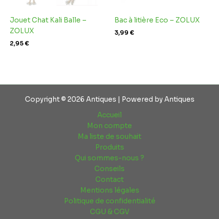
Jouet Chat Kali Balle –
Bac à litière Eco – ZOLUX
ZOLUX
3,99
€
2,95
€
Copyright © 2026 Antiques | Powered by Antiques
Accueil
Mon compte
Ma liste de souhait
Produits
Qui sommes-nous ?
Conseils
Contact
Mentions légales
Politique de confidentialité
CGU & CGV