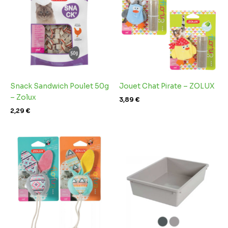
Snack Sandwich Poulet 50g
Jouet Chat Pirate – ZOLUX
– Zolux
3,89
€
2,29
€