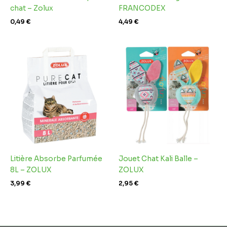
chat – Zolux
FRANCODEX
0,49
€
4,49
€
Litière Absorbe Parfumée
Jouet Chat Kali Balle –
8L – ZOLUX
ZOLUX
3,99
€
2,95
€