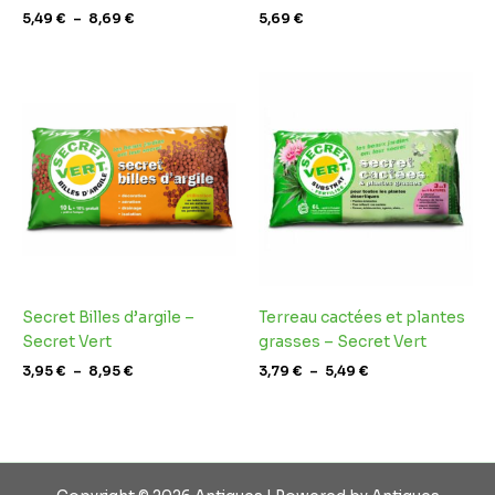
5,49
€
–
8,69
€
5,69
€
Plage
Plage
de
de
prix :
prix :
3,95 €
3,79 €
à
à
8,95 €
5,49 €
Secret Billes d’argile –
Terreau cactées et plantes
Secret Vert
grasses – Secret Vert
3,95
€
–
8,95
€
3,79
€
–
5,49
€