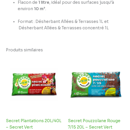
Flacon de
1 litre
, idéal pour des surfaces jusqu’à
environ
10 m²
.
Format : Désherbant Allées & Terrasses 1L et
Désherbant Allées & Terrasses concentré 1L
Produits similaires
Plage
de
prix :
5,49 €
à
8,69 €
Secret Plantations 20L/40L
Secret Pouzzolane Rouge
– Secret Vert
7/15 20L – Secret Vert