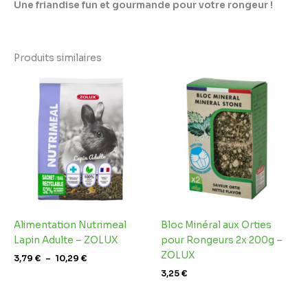
Une friandise fun et gourmande pour votre rongeur !
Produits similaires
Plage
de
prix :
3,79 €
à
10,29 €
Alimentation Nutrimeal
Bloc Minéral aux Orties
Lapin Adulte – ZOLUX
pour Rongeurs 2x 200g –
ZOLUX
3,79
€
–
10,29
€
3,25
€