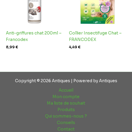
Anti-griffures chat 200ml –
Collier Insectifuge Chat –
Francodex
FRANCODEX
8,99
€
4,49
€
Copyright © 2026 Antiques | Powered by Antiques
Accueil
Mon compte
Ma liste de souhait
Produits
Qui sommes-nous ?
Conseils
Contact