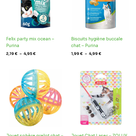
Felix party mix ocean –
Biscuits hygiène buccale
Purina
chat – Purina
2,19
€
–
4,95
€
1,99
€
–
4,99
€
Jouet sphère grelot chat –
Jouet Chat Laser – ZOLUX