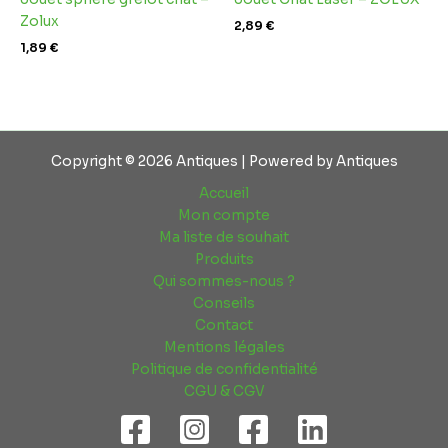
Zolux
2,89
€
1,89
€
Copyright © 2026 Antiques | Powered by Antiques
Accueil
Mon compte
Ma liste de souhait
Produits
Qui sommes-nous ?
Conseils
Contact
Mentions légales
Politique de confidentialité
CGU & CGV