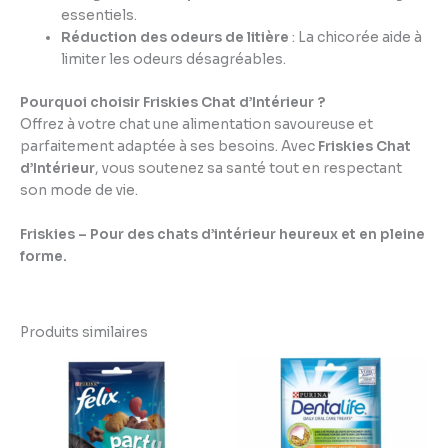
essentiels.
Réduction des odeurs de litière
: La chicorée aide à
limiter les odeurs désagréables.
Pourquoi choisir Friskies Chat d’Intérieur ?
Offrez à votre chat une alimentation savoureuse et
parfaitement adaptée à ses besoins. Avec
Friskies Chat
d’Intérieur
, vous soutenez sa santé tout en respectant
son mode de vie.
Friskies – Pour des chats d’intérieur heureux et en pleine
forme.
Produits similaires
Plage
Plage
de
de
prix :
prix :
2,19 €
1,99 €
à
à
4,95 €
4,99 €