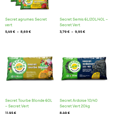
Secret agrumes Secret
Secret Semis 6L/20L/40L –
vert
Secret Vert
5,49
€
–
8,69
€
3,79
€
–
9,95
€
Secret Tourbe Blonde 60L
Secret Ardoise 10/40
– Secret Vert
Secret Vert 20kg
11,95
€
8,49
€