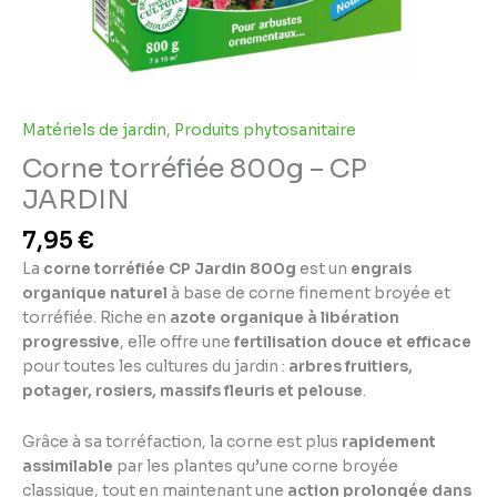
Matériels de jardin
,
Produits phytosanitaire
Corne torréfiée 800g – CP
JARDIN
7,95
€
La
corne torréfiée CP Jardin 800g
est un
engrais
organique naturel
à base de corne finement broyée et
torréfiée. Riche en
azote organique à libération
progressive
, elle offre une
fertilisation douce et efficace
pour toutes les cultures du jardin :
arbres fruitiers,
potager, rosiers, massifs fleuris et pelouse
.
Grâce à sa torréfaction, la corne est plus
rapidement
assimilable
par les plantes qu’une corne broyée
classique, tout en maintenant une
action prolongée dans