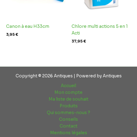
Canon à eau H33cm
Chlore multi actions 5 en 1
Acti
3,95
€
37,95
€
Copyright © 2026 Antiques | Powered by Antiques
Accueil
Mon compte
Ma liste de souhait
Produits
Qui sommes-nous ?
Conseils
Contact
Mentions légales