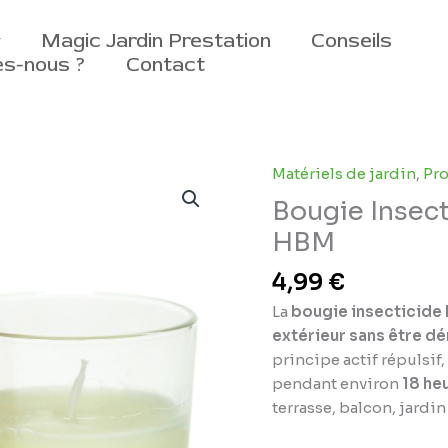
Magic Jardin Prestation
Conseils
s-nous ?
Contact
Matériels de jardin
,
Pro
Bougie Insec
HBM
4,99
€
La
bougie insecticide
extérieur sans être d
principe actif répulsif,
pendant environ
18 he
terrasse, balcon, jardi