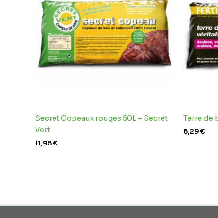
Secret Copeaux rouges 50L – Secret
Terre de 
Vert
6,29
€
11,95
€