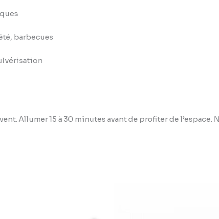
iques
d’été, barbecues
ulvérisation
 vent. Allumer 15 à 30 minutes avant de profiter de l’espace. 
Plage
de
prix :
3,79 €