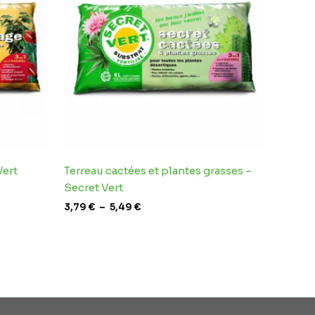
à
5,49 €
Vert
Terreau cactées et plantes grasses –
Secret Vert
3,79
€
–
5,49
€