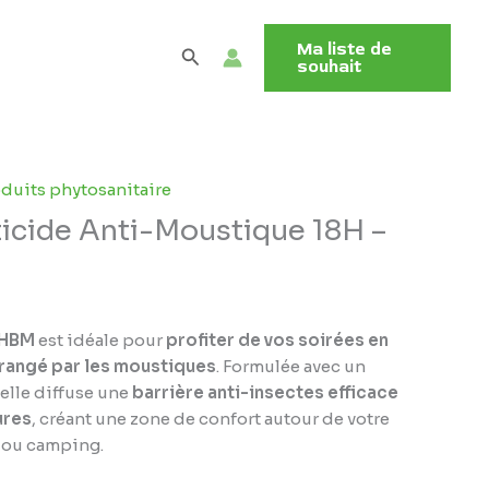
Ma liste de
Rechercher
souhait
duits phytosanitaire
ticide Anti-Moustique 18H –
 HBM
est idéale pour
profiter de vos soirées en
érangé par les moustiques
. Formulée avec un
 elle diffuse une
barrière anti-insectes efficace
ures
, créant une zone de confort autour de votre
n ou camping.