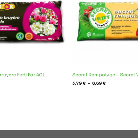
à
8,69 €
bruyère Fertil’or 40L
Secret Rempotage – Secret 
3,79
€
–
8,69
€