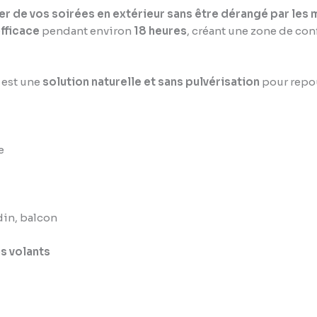
er de vos soirées en extérieur sans être dérangé par les
efficace
pendant environ
18 heures
, créant une zone de conf
e est une
solution naturelle et sans pulvérisation
pour repou
e
rdin, balcon
s volants