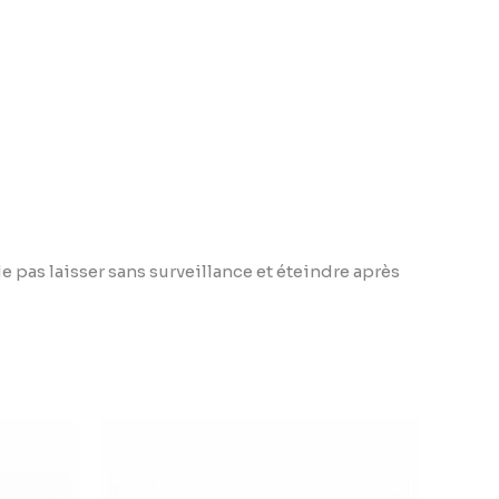
Ne pas laisser sans surveillance et éteindre après
Plage
de
prix :
3,79 €