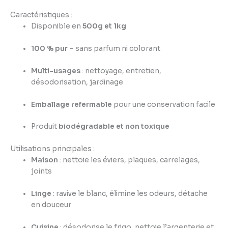
Caractéristiques :
Disponible en
500g et 1kg
100 % pur
– sans parfum ni colorant
Multi-usages
: nettoyage, entretien,
désodorisation, jardinage
Emballage refermable
pour une conservation facile
Produit
biodégradable et non toxique
Utilisations principales :
Maison
: nettoie les éviers, plaques, carrelages,
joints
Linge
: ravive le blanc, élimine les odeurs, détache
en douceur
Cuisine
: désodorise le frigo, nettoie l’argenterie et