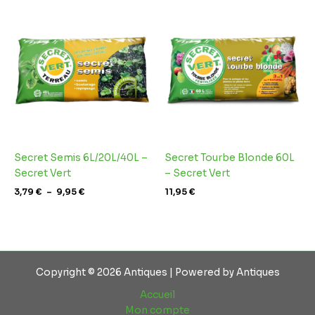
Plage
de
prix :
3,79 €
à
9,95 €
Secret Semis 6L/20L/40L –
Secret Tourbe Blonde 60L
Secret Vert
– Secret Vert
3,79
€
–
9,95
€
11,95
€
Copyright © 2026 Antiques | Powered by Antiques
Accueil
Mon compte