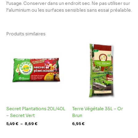
l’usage. Conserver dans un endroit sec. Ne pas utiliser sur
l’aluminium ou les surfaces sensibles sans essai préalable.
Produits similaires
Plage
de
prix :
5,49 €
à
8,69 €
Secret Plantations 20L/40L
Terre Végétale 35L – Or
– Secret Vert
Brun
5,49
€
–
8,69
€
6,95
€