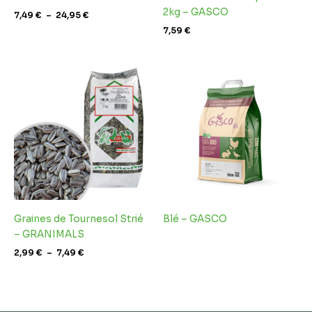
2kg – GASCO
7,49
€
–
24,95
€
7,59
€
Plage
de
prix :
2,99 €
à
7,49 €
Graines de Tournesol Strié
Blé – GASCO
– GRANIMALS
2,99
€
–
7,49
€