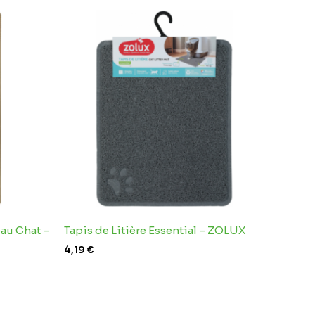
eau Chat –
Tapis de Litière Essential – ZOLUX
4,19
€