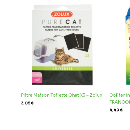
Filtre Maison Toilette Chat X3 – Zolux
Collier I
FRANCO
3,05
€
4,49
€