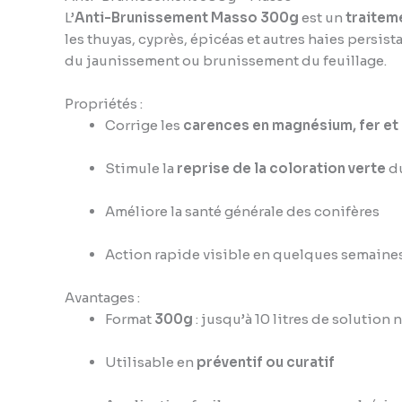
L’
Anti-Brunissement Masso 300g
est un
traiteme
les thuyas, cyprès, épicéas et autres haies persist
du jaunissement ou brunissement du feuillage.
Propriétés :
Corrige les
carences en magnésium, fer et
Stimule la
reprise de la coloration verte
du
Améliore la santé générale des conifères
Action rapide visible en quelques semaine
Avantages :
Format
300g
: jusqu’à 10 litres de solution 
Utilisable en
préventif ou curatif