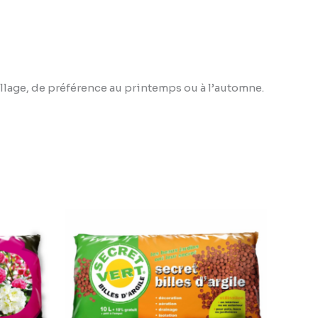
llage, de préférence au printemps ou à l’automne.
Plage
de
prix :
3,95 €
à
8,95 €