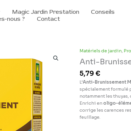
Magic Jardin Prestation
Conseils
s-nous ?
Contact
Matériels de jardin
,
Pro
Anti-Brunis
5,79
€
L’
Anti-Brunissement 
spécialement formulé p
notamment les thuyas, c
Enrichi en
oligo-élém
corrige les carences 
feuillage.