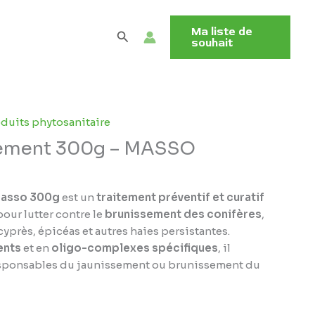
Ma liste de
Rechercher
souhait
duits phytosanitaire
sement 300g – MASSO
Masso 300g
est un
traitement préventif et curatif
our lutter contre le
brunissement des conifères
,
yprès, épicéas et autres haies persistantes.
ents
et en
oligo-complexes spécifiques
, il
responsables du jaunissement ou brunissement du