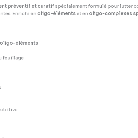
nt préventif et curatif
spécialement formulé pour lutter c
antes. Enrichi en
oligo-éléments
et en
oligo-complexes sp
 oligo-éléments
 feuillage
s
nutritive