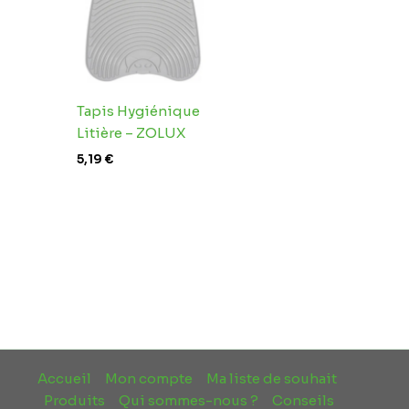
Tapis Hygiénique
Litière – ZOLUX
5,19
€
Accueil
Mon compte
Ma liste de souhait
Produits
Qui sommes-nous ?
Conseils