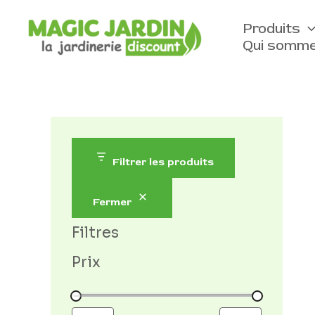
Aller
D
au
Produits
i
contenu
Qui somme
s
p
o
n
i
b
Filtrer les produits
i
l
Fermer
i
Filtres
t
Prix
é