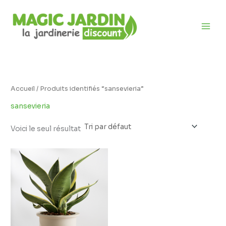
Aller
D
au
i
contenu
s
p
o
n
i
Accueil
/ Produits identifiés “sansevieria”
b
sansevieria
i
l
Voici le seul résultat
i
t
é