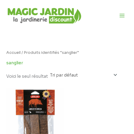
Aller
D
au
i
contenu
s
p
o
n
i
Accueil
/ Produits identifiés “sanglier”
b
sanglier
i
l
Voici le seul résultat
i
t
é