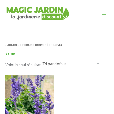
Aller
D
au
i
contenu
s
p
o
n
i
Accueil
/ Produits identifiés “salvia”
b
salvia
i
l
Voici le seul résultat
i
t
é