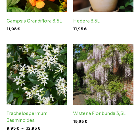
Campsis Grandiflora 3,5L
Hedera 3.5L
11,95
€
11,95
€
Plage
de
prix :
9,95 €
à
32,95 €
Trachelospermum
Wisteria Floribunda 3,5L
Jasminoides
15,95
€
9,95
€
–
32,95
€