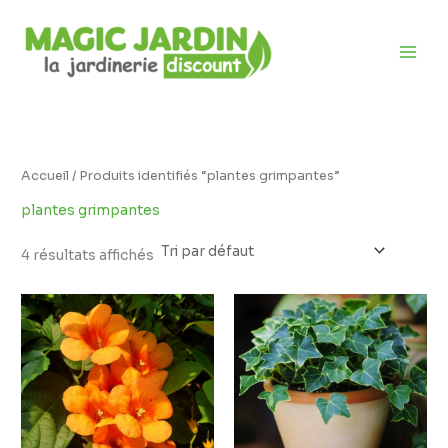
Aller
D
au
i
contenu
s
p
o
n
i
Accueil
/ Produits identifiés “plantes grimpantes”
b
plantes grimpantes
i
l
4 résultats affichés
i
t
é