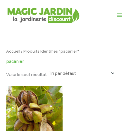
Aller
D
au
i
contenu
s
p
o
n
i
Accueil
/ Produits identifiés “pacanier”
b
pacanier
i
l
Voici le seul résultat
i
t
é