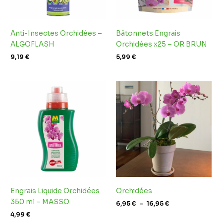
Anti-Insectes Orchidées –
Bâtonnets Engrais
ALGOFLASH
Orchidées x25 – OR BRUN
9,19
€
5,99
€
Plage
de
prix :
6,95 €
à
16,95 €
Engrais Liquide Orchidées
Orchidées
350 ml – MASSO
6,95
€
–
16,95
€
4,99
€