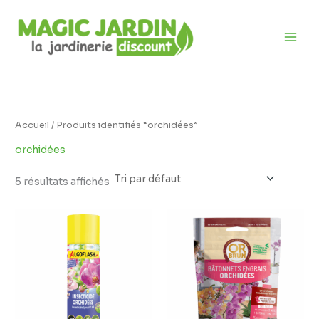
Aller
D
au
i
contenu
s
p
o
n
i
Accueil
/ Produits identifiés “orchidées”
b
orchidées
i
l
5 résultats affichés
i
t
é