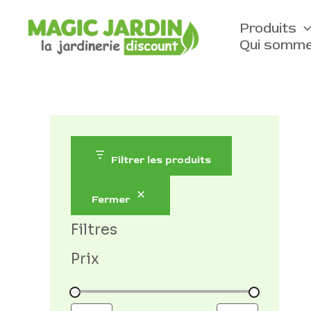
Aller
D
au
Produits
i
contenu
Qui somme
s
p
o
n
i
b
Filtrer les produits
i
l
Fermer
i
Filtres
t
Prix
é