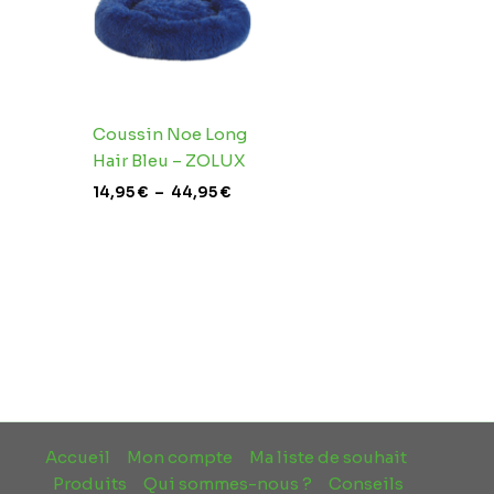
14,95 €
à
44,95 €
Coussin Noe Long
Hair Bleu – ZOLUX
14,95
€
–
44,95
€
Accueil
Mon compte
Ma liste de souhait
Produits
Qui sommes-nous ?
Conseils