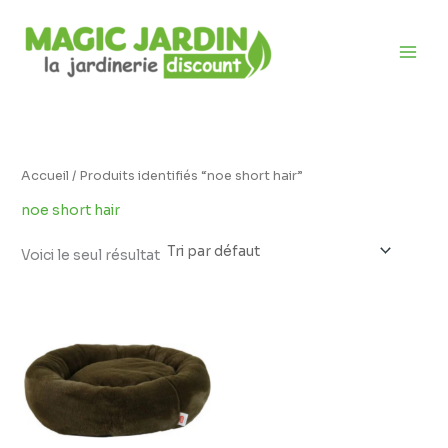
Aller
D
au
i
contenu
s
p
o
n
i
Accueil
/ Produits identifiés “noe short hair”
b
noe short hair
i
l
Voici le seul résultat
i
t
é