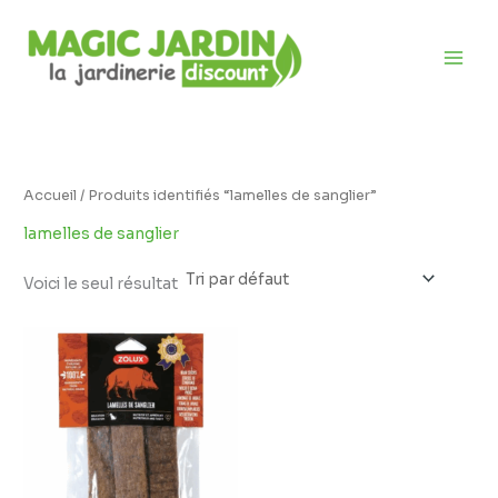
Aller
D
au
i
contenu
s
p
o
n
i
Accueil
/ Produits identifiés “lamelles de sanglier”
b
lamelles de sanglier
i
l
Voici le seul résultat
i
t
é