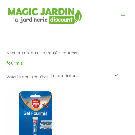
Aller
D
au
i
contenu
s
p
o
n
i
Accueil
/ Produits identifiés “fourmis”
b
fourmis
i
l
Voici le seul résultat
i
t
é