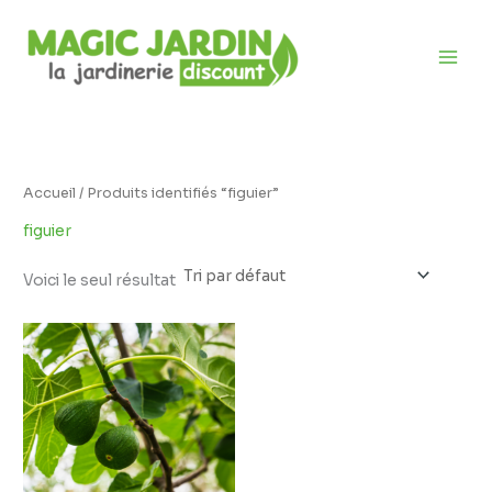
Aller
D
au
i
contenu
s
p
o
n
i
Accueil
/ Produits identifiés “figuier”
b
figuier
i
l
Voici le seul résultat
i
t
é