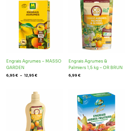
de
prix :
6,95 €
à
12,95 €
Engrais Agrumes – MASSO
Engrais Agrumes &
GARDEN
Palmiers 1,5 kg – OR BRUN
6,95
€
–
12,95
€
6,99
€