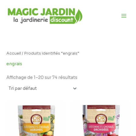
Aller
D
au
i
contenu
s
p
o
n
i
Accueil
/ Produits identifiés “engrais”
b
engrais
i
l
Affichage de 1–20 sur 74 résultats
i
t
é