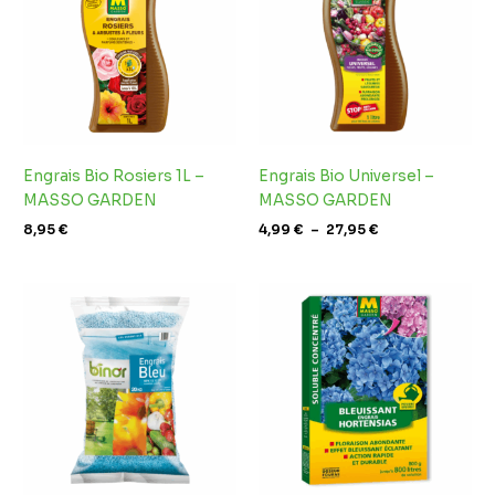
à
27,95 €
Engrais Bio Rosiers 1L –
Engrais Bio Universel –
MASSO GARDEN
MASSO GARDEN
8,95
€
4,99
€
–
27,95
€
Plage
de
prix :
10,95 €
à
32,95 €