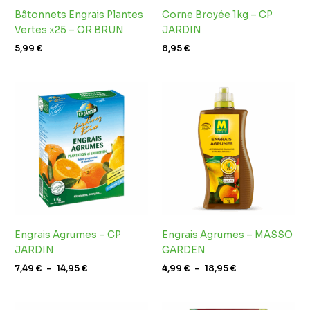
Bâtonnets Engrais Plantes
Corne Broyée 1kg – CP
Vertes x25 – OR BRUN
JARDIN
5,99
€
8,95
€
Plage
Plage
de
de
prix :
prix :
7,49 €
4,99 €
à
à
14,95 €
18,95 €
Engrais Agrumes – CP
Engrais Agrumes – MASSO
JARDIN
GARDEN
7,49
€
–
14,95
€
4,99
€
–
18,95
€
Plage