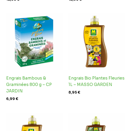
Engrais Bambous &
Engrais Bio Plantes Fleuries
Graminées 800 g – CP
1L – MASSO GARDEN
JARDIN
8,95
€
6,99
€
Plage
de
prix :
4,99 €