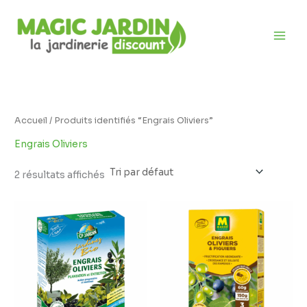
Aller
D
au
i
contenu
s
p
o
n
i
Accueil
/ Produits identifiés “Engrais Oliviers”
b
Engrais Oliviers
i
l
2 résultats affichés
i
t
é