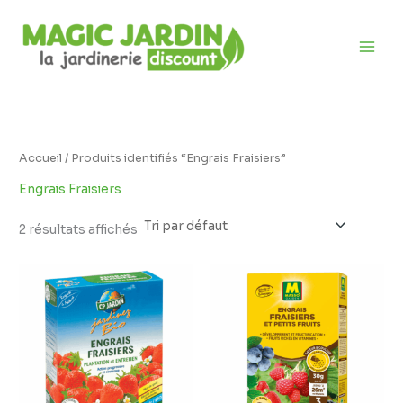
Aller
D
au
i
contenu
s
p
o
n
i
Accueil
/ Produits identifiés “Engrais Fraisiers”
b
Engrais Fraisiers
i
l
2 résultats affichés
i
t
é