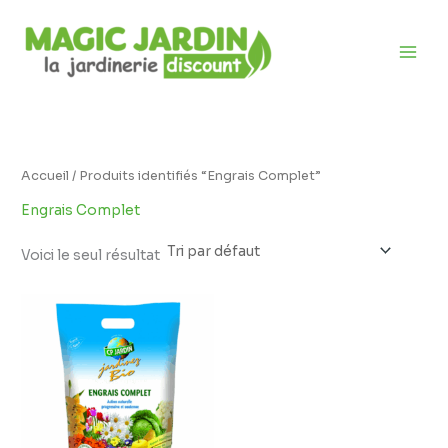
Aller
D
au
i
contenu
s
p
o
n
i
Accueil
/ Produits identifiés “Engrais Complet”
b
Engrais Complet
i
l
Voici le seul résultat
i
Plage
t
de
prix :
é
12,95 €
à
22,95 €