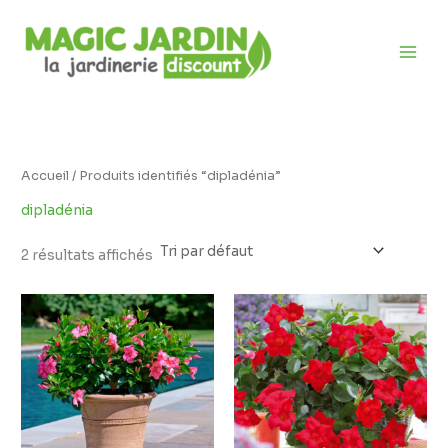
Aller
D
au
i
contenu
s
p
o
n
i
Accueil
/ Produits identifiés “dipladénia”
b
dipladénia
i
l
2 résultats affichés
i
t
é